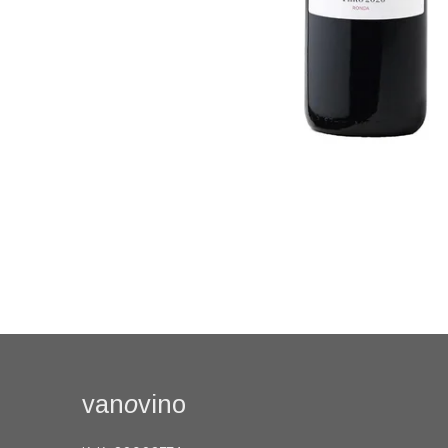
van
o
vino