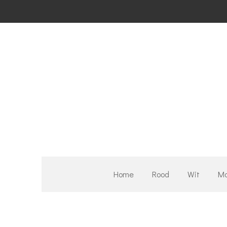
Ga
direct
naar
de
hoofdinhoud
Home
Rood
Wit
Mo