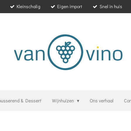
Kleinschalig
Eigen import
Snel in huis
usserend & Dessert
Wijnhuizen
Ons verhaal
Co