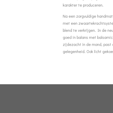
karakter te produceren.
Na een zorgvuldige handmatig
met een zwaartekrachtsystee
blend te verkrijgen. In de ne
goed in balans met balsamico
zijdezacht in de mond, past d
gelegenheid. Ook licht gekoe