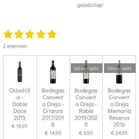
gezelschap!
1
2
3
4
5
S
R
t
s
s
s
s
s
a
e
2 stemmen
t
t
t
t
t
t
m
m
i
e
e
e
e
e
e
n
Uitverkocht
Uitverkocht
r
r
r
r
r
n
g
r
r
r
r
:
Chinchill
Bodegas
Bodegas
Bodegas
e
e
e
e
5
a -
Convent
Convent
Convent
n
n
n
n
s
Doble
o Oreja -
o Oreja -
o Oreja
Doce
Crianza
Roble
Memoria
t
2015
2017/201
2019/202
Reserva
e
8
0
2016
€ 18,95
r
€ 14,95
€ 9,95
€ 24,95
r