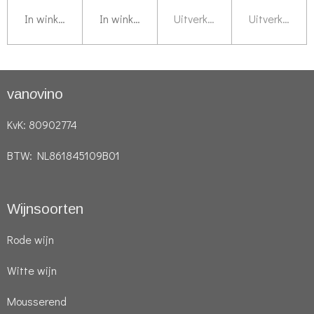
e
In winkelwagen
In winkelwagen
Uitverkocht
Uitverkocht
n
van
o
vino
KvK: 80902774
BTW: NL861845109B01
Wijnsoorten
Rode wijn
Witte wijn
Mousserend