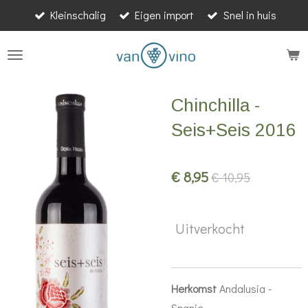
Kleinschalig
Eigen import
Snel in huis
Ga
direct
naar
de
hoofdinhoud
Chinchilla -
Seis+Seis 2016
€ 8,95
€ 10,95
Uitverkocht
Herkomst
Andalusia -
Spanje